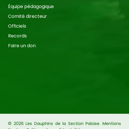
Équipe pédagogique
Comité directeur
Officiels
Records
Faire un don
Sous-total:
0,00
€
© 2026 Les Dauphins de la Section Paloise.
Mentions