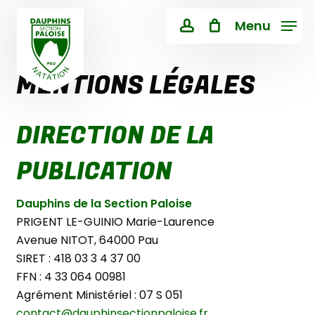
Skip
Menu
to
Close
PANIER
account
Cart
main
content
MENTIONS LÉGALES
DIRECTION DE LA
PUBLICATION
Dauphins de la Section Paloise
PRIGENT LE-GUINIO Marie-Laurence
Avenue NITOT, 64000 Pau
SIRET : 418 03 3 4 37 00
FFN : 4 33 064 00981
Agrément Ministériel : 07 S 051
contact@dauphinsectionpaloise.fr