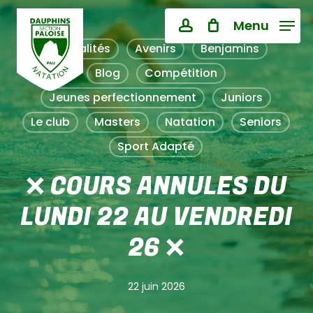
Skip
Menu
to
Close
PANIER
account
Cart
main
Actualités
Avenirs
Benjamins
content
Blog
Compétition
Jeunes perfectionnement
Juniors
Le club
Masters
Natation
Seniors
Sport Adapté
❌ COURS ANNULES DU
LUNDI 22 AU VENDREDI
26 ❌
22 juin 2026