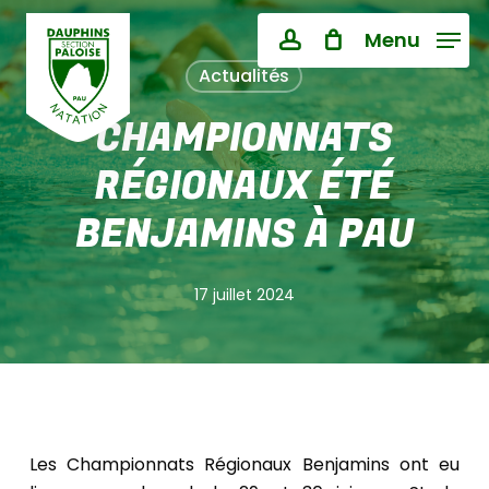
Skip
Menu
to
Close
PANIER
account
Cart
main
Actualités
content
CHAMPIONNATS
RÉGIONAUX ÉTÉ
BENJAMINS À PAU
17 juillet 2024
Les Championnats Régionaux Benjamins ont eu