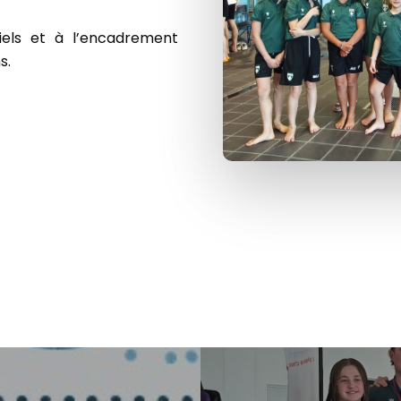
iels et à l’encadrement
s.