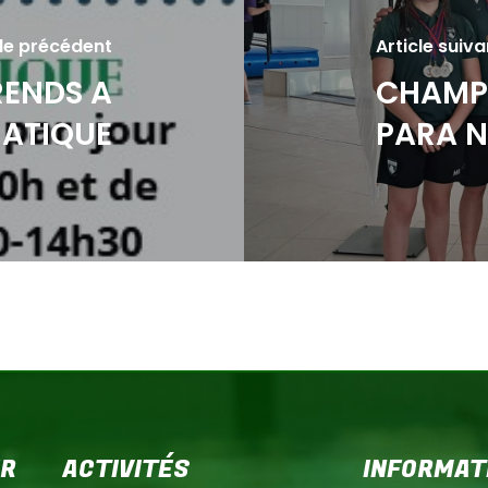
cle précédent
Article suiva
RENDS A
CHAMP
UATIQUE
PARA N
ER
ACTIVITÉS
INFORMAT