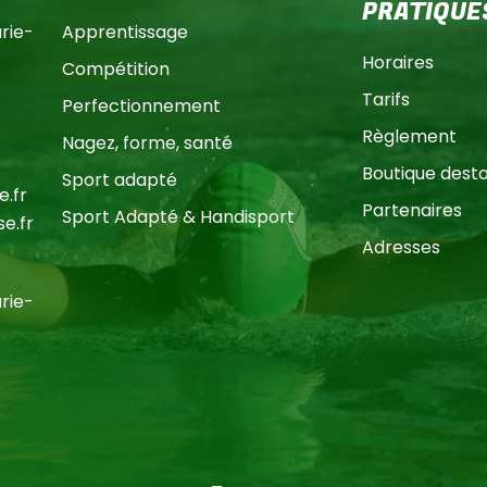
PRATIQUE
ie-
Apprentissage
Horaires
Compétition
Tarifs
Perfectionnement
Règlement
Nagez, forme, santé
Boutique dest
Sport adapté
.fr
Partenaires
Sport Adapté & Handisport
e.fr
Adresses
ie-