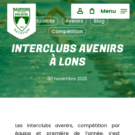
Skip
Menu
to
Close
PANIER
account
Cart
main
Actualités
Avenirs
Blog
content
Compétition
INTERCLUBS AVENIRS
À LONS
30 novembre 2025
Les interclubs avenirs, compétition par
équipe et première de l’année, s’est