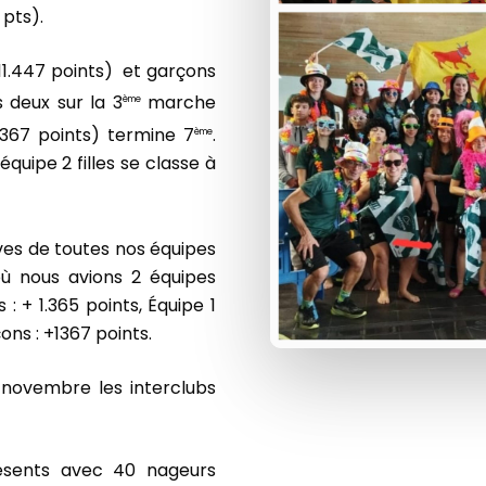
pts).
 (11.447 points) et garçons
 deux sur la 3
marche
ème
0367 points) termine 7
.
ème
équipe 2 filles se classe à
ives de toutes nos équipes
où nous avions 2 équipes
 : + 1.365 points, Équipe 1
çons : +1367 points.
 novembre les interclubs
résents avec 40 nageurs