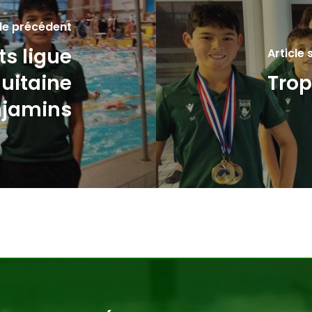
cle précédent
s ligue
Article 
uitaine
Trop
njamins