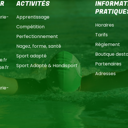
ER
ACTIVITÉS
INFORMAT
PRATIQUE
ie-
Apprentissage
Horaires
Compétition
Tarifs
Perfectionnement
Règlement
Nagez, forme, santé
Boutique dest
Sport adapté
.fr
Partenaires
Sport Adapté & Handisport
e.fr
Adresses
ie-