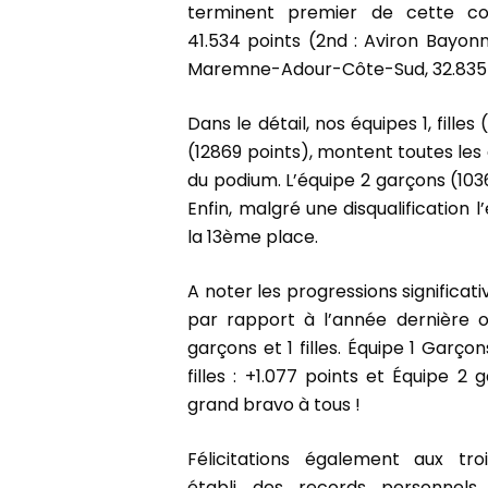
terminent premier de cette com
41.534 points (2nd : Aviron Bayonn
Maremne-Adour-Côte-Sud, 32.835 
Dans le détail, nos équipes 1, filles
(12869 points), montent toutes le
du podium. L’équipe 2 garçons (10
Enfin, malgré une disqualification l’
la 13ème place.
A noter les progressions significat
par rapport à l’année dernière 
garçons et 1 filles. Équipe 1 Garçons
filles : +1.077 points et Équipe 2 g
grand bravo à tous !
Félicitations également aux tr
établi des records personnels