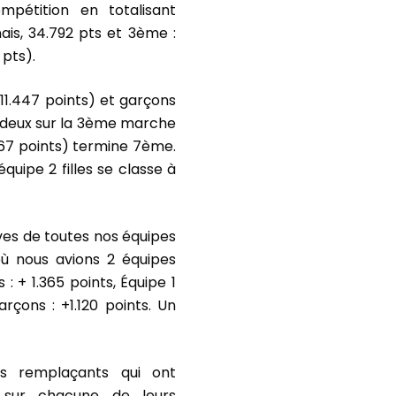
pétition en totalisant
ais, 34.792 pts et 3ème :
pts).
 (11.447 points) et garçons
s deux sur la 3ème marche
367 points) termine 7ème.
équipe 2 filles se classe à
ives de toutes nos équipes
où nous avions 2 équipes
 : + 1.365 points, Équipe 1
arçons : +1.120 points. Un
ois remplaçants qui ont
 sur chacune de leurs