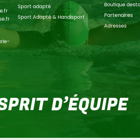
Boutique dest
Sport adapté
.fr
Partenaires
Sport Adapté & Handisport
e.fr
Adresses
ie-
T D’ÉQUIPE
D
Sous-total:
Voir