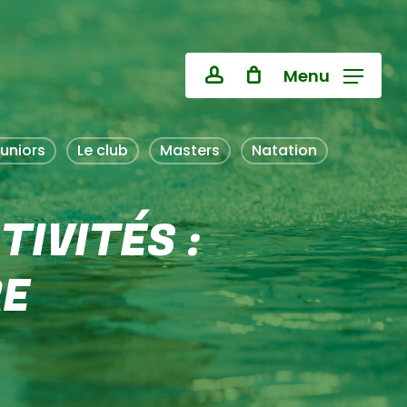
Close
Cart
Menu
account
uniors
Le club
Masters
Natation
TIVITÉS :
RE