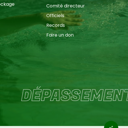
ockage
Comité directeur
Officiels
Records
Faire un don
ÉPASSEMENT DE 
0,00
€
 le panier
Commander