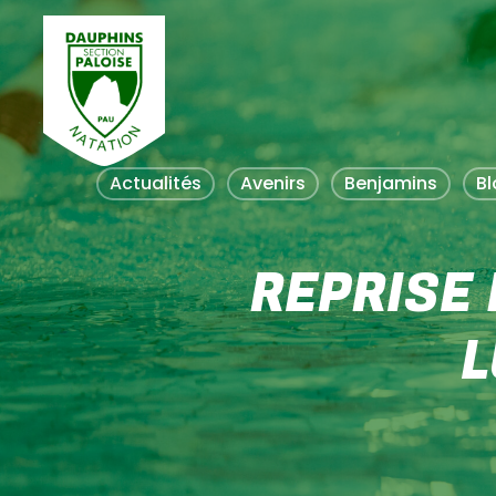
Skip
to
main
content
Actualités
Avenirs
Benjamins
Bl
REPRISE 
L