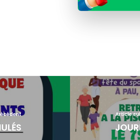
précédent
Article su
ULÉS
JOUR