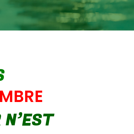
S
EMBRE
R N’EST