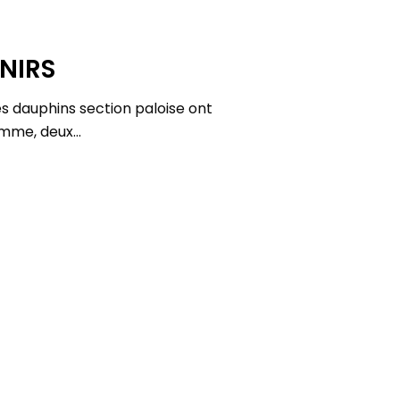
NIRS
es dauphins section paloise ont
amme, deux…