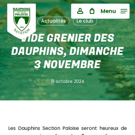
Skip
Menu
to
Close
PANIER
account
Cart
main
Actualités
Le club
content
VIDE GRENIER DES
DAUPHINS, DIMANCHE
3 NOVEMBRE
18 octobre 2024
Les Dauphins Section Paloise seront heureux de